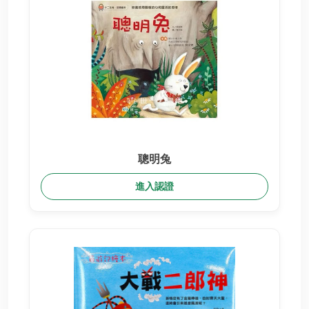
聰明兔
進入認證