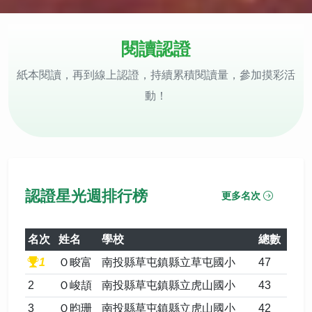
閱讀認證
紙本閱讀，再到線上認證，持續累積閱讀量，參加摸彩活
動！
認證星光週排行榜
更多名次
名次
姓名
學校
總數
1
Ｏ畯富
南投縣草屯鎮縣立草屯國小
47
2
Ｏ峻頡
南投縣草屯鎮縣立虎山國小
43
3
Ｏ昀珊
南投縣草屯鎮縣立虎山國小
42