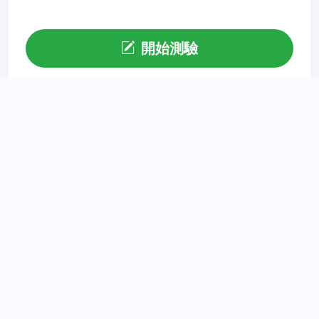
開始測驗
點擊按鈕代表您已閱讀並同意以上認證規則
注意：測驗過程中請勿重新整理頁面，否則該次測驗將視為
無效。
瓜瓜漂流 家長樂陪伴
為孩子撐起一片知識的晴空，與家長同行教育之路。