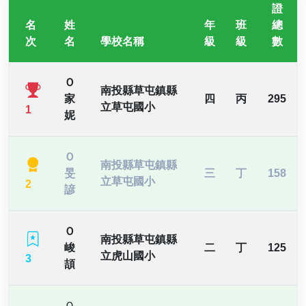
證
名
姓
年
班
總
次
名
學校名稱
級
級
數
Ｏ
南投縣草屯鎮縣
家
四
丙
295
立草屯國小
1
妮
Ｏ
南投縣草屯鎮縣
旻
三
丁
158
立草屯國小
2
諺
Ｏ
南投縣草屯鎮縣
峻
二
丁
125
立虎山國小
3
頡
Ｏ