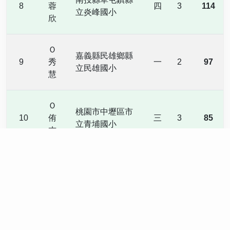
8
蓉
四
3
114
立炎峰國小
欣
Ｏ
嘉義縣民雄鄉縣
9
秀
一
2
97
立民雄國小
慧
Ｏ
桃園市中壢區市
10
侑
三
3
85
立青埔國小
杰
‹
1
2
3
4
5
6
7
8
9
10
›