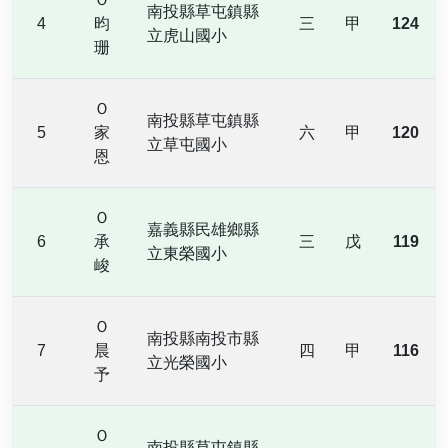
南投縣草屯鎮縣
4
昀
三
甲
124
立虎山國小
珊
Ｏ
南投縣草屯鎮縣
5
家
六
甲
120
立草屯國小
恩
Ｏ
嘉義縣民雄鄉縣
6
承
三
戊
119
立東榮國小
峻
Ｏ
南投縣南投市縣
7
晨
四
甲
116
立光榮國小
予
Ｏ
南投縣草屯鎮縣